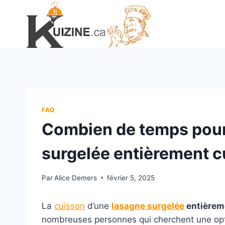
Aller
au
contenu
FAQ
Combien de temps pour
surgelée entièrement cu
Par
Alice Demers
février 5, 2025
La
cuisson
d’une
lasagne
surgelée
entière
nombreuses personnes qui cherchent une op