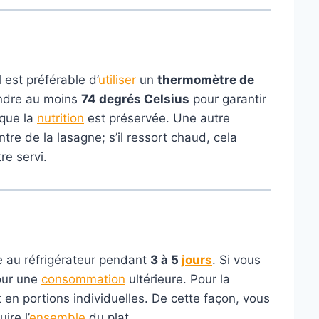
l est préférable d’
utiliser
un
thermomètre de
indre au moins
74 degrés Celsius
pour garantir
 que la
nutrition
est préservée. Une autre
tre de la lasagne; s’il ressort chaud, cela
re servi.
ée au réfrigérateur pendant
3 à 5
jours
. Si vous
ur une
consommation
ultérieure. Pour la
at en portions individuelles. De cette façon, vous
ire l’
ensemble
du plat.