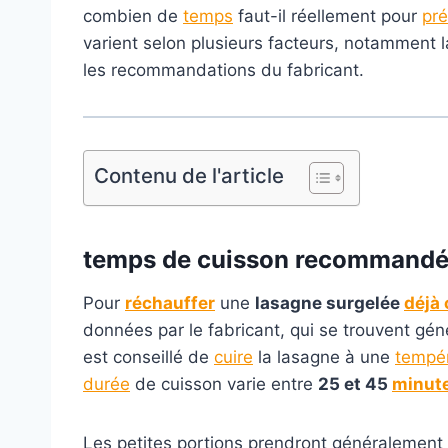
combien de
temps
faut-il réellement pour
pré
varient selon plusieurs facteurs, notamment la
les recommandations du fabricant.
Contenu de l'article
temps de cuisson
recommand
Pour
réchauffer
une
lasagne surgelée
déjà 
données par le fabricant, qui se trouvent gé
est conseillé de
cuire
la lasagne à une
tempé
durée
de cuisson varie entre
25 et 45
minut
Les petites portions prendront généralement