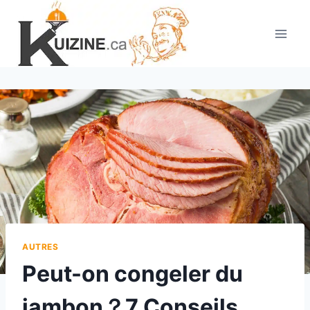
Aller
au
contenu
AUTRES
Peut-on congeler du
jambon？7 Conseils