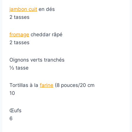
jambon cuit
en dés
2 tasses
fromage
cheddar râpé
2 tasses
Oignons verts tranchés
½ tasse
Tortillas à la
farine
(8 pouces/20 cm
10
Œufs
6