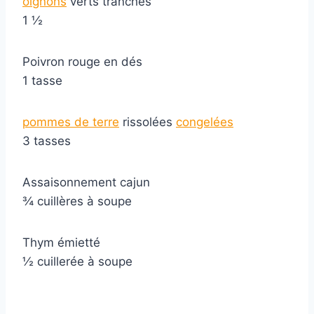
oignons
verts tranchés
1 ½
Poivron rouge en dés
1 tasse
pommes de terre
rissolées
congelées
3 tasses
Assaisonnement cajun
¾ cuillères à soupe
Thym émietté
½ cuillerée à soupe